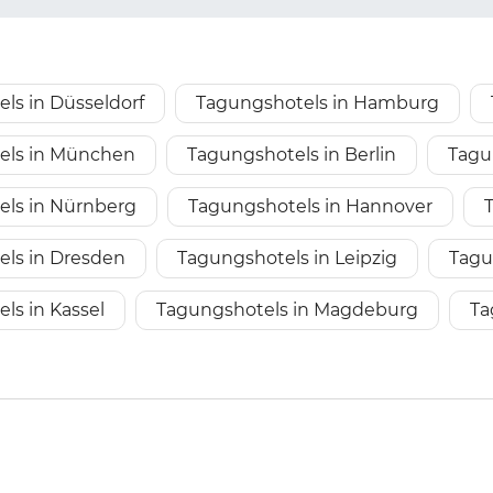
ls in Düsseldorf
Tagungshotels in Hamburg
els in München
Tagungshotels in Berlin
Tagu
ls in Nürnberg
Tagungshotels in Hannover
ls in Dresden
Tagungshotels in Leipzig
Tagu
ls in Kassel
Tagungshotels in Magdeburg
Ta