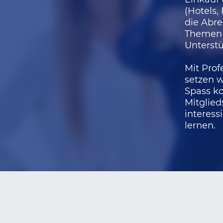
(Hotels
die Abr
Themen 
Unterstü
Mit Prof
setzen w
Spass k
Mitglie
interess
lernen.